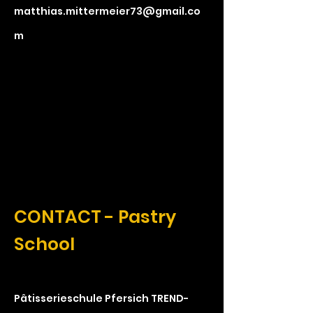
matthias.mittermeier73@gmail.co
m
CONTACT - Pastry
School
Pâtisserieschule Pfersich TREND-