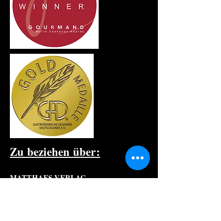
Zu beziehen über:
MATTHAES VERLAG
Buch-Service
Silberburgstrasse 122
D- 70176 Stuttgart