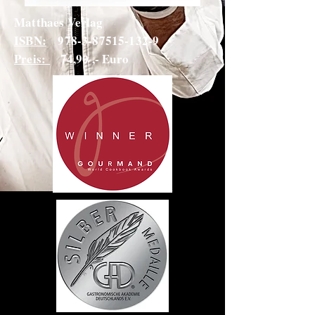
Matthaes Verlag
ISBN:
978-3-87515-132-9
Preis:
74,90 ,- Euro